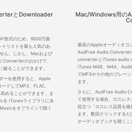
erterとDownloader
Mac/Windows用のAudi
C
M4P形式のため、9000万曲
最高のAppleオーディオ
のプレイリストを最も人気のあ
AudFree Audio Convert
せん。しかし、Macおよび
converterとiTunes au
sic Converterのおかげで、
iTunes M4B、M4A、Au
簡単に破ることができます。
でMP3やその他のプレー
ーダーを使用すると、Apple
ます。
ンロードしてMP3、FLAC、
さらに、AudFree Audio Co
を高めることができます。ま
て使用する場合、ロスレス
ルを iTunesライブラリに永
役立つ「ロスレス品質を維持
Musicをオフラインで聴く
ます。数回クリックするだ
オーディオブックを聴くこ