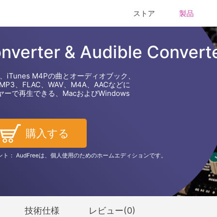
ストア
製品
nverter & Audible Convert
Xブック、iTunes M4Pの曲とオーディオブック、
3、FLAC、WAV、M4A、AACなどに
で再生できる、MacおよびWindows
購入する
ント： AudFreeは、個人使用のためのホームエディションです。
技術仕様
レビュー(
0
)