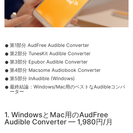
第1部分 AudFree Audible Converter
第2部分 TunesKit Audible Converter
第3部分 Epubor Audible Converter
第4部分 Macsome Audiobook Converter
第5部分 InAudible (Windows)
最終結論：Windows/Mac用のベストなAudibleコンバ
ーター
1. WindowsとMac用のAudFree
Audible Converter — 1,980円/月