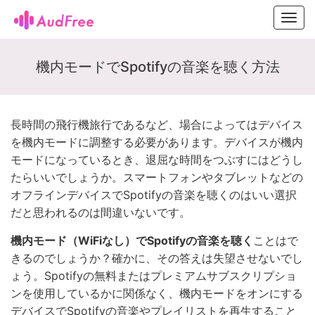
Toggl
navig
機内モードでSpotifyの音楽を聴く方法
長時間の飛行機旅行であるなど、場合によってはデバイス
を機内モードに調整する必要があります。デバイスが機内
モードになっているとき、退屈な時間をつぶすにはどうし
たらいいでしょうか。スマートフォンやタブレットなどの
オフラインデバイスでSpotifyの音楽を聴くのはいい選択
だと思われるのは間違いないです。
機内モード（WiFiなし）でSpotifyの音楽を聴く
ことはで
きるのでしょうか？確かに、その答えは失望させないでし
ょう。Spotifyの無料またはプレミアムサブスクリプショ
ンを使用しているかに関係なく、機内モードをオンにする
デバイスでSpotifyの音楽やプレイリストを再生すること